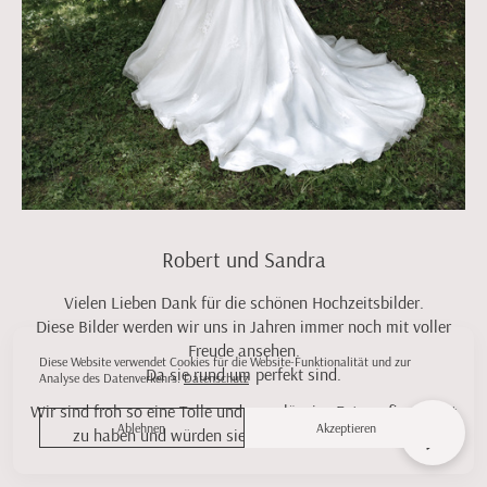
Robert und Sandra
Vielen Lieben Dank für die schönen Hochzeitsbilder.
Diese Bilder werden wir uns in Jahren immer noch mit voller
Freude ansehen.
Diese Website verwendet Cookies für die Website-Funktionalität und zur
Da sie rund um perfekt sind.
Analyse des Datenverkehrs.
Datenschutz
Wir sind froh so eine Tolle und zuverlässige Fotografin gehabt
Ablehnen
Akzeptieren
zu haben und würden sie definitiv wieder buchen.