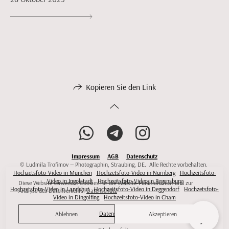
Kopieren Sie den Link
Impressum
AGB
Datenschutz
© Ludmila Trofimov — Photographin, Straubing, DE. Alle Rechte vorbehalten.
Hochzetsfoto-Video in München
Hochzetsfoto-Video in Nürnberg
Hochzeitsfoto-
Video in Ingolstadt
Hochzeitsfoto-Video in Regensburg
Diese Website verwendet Cookies für die Website-Funktionalität und zur
Hochzetsfoto-Video in Landshut
Hochzeitsfoto-Video in Deggendorf
Hochzetsfoto-
Analyse des Datenverkehrs.
Datenschutz
Video in Dingolfing
Hochzeitsfoto-Video in Cham
Datenschutz
Ablehnen
Akzeptieren