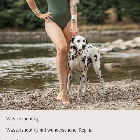
Wassershooting
Wassershooting mit wunderschöner Regina