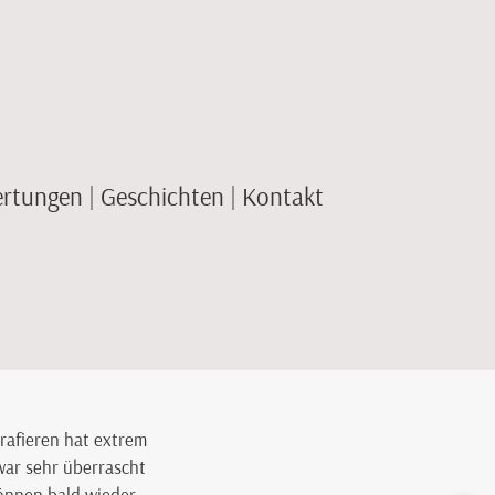
rtungen
Geschichten
Kontakt
afieren hat extrem
 war sehr überrascht
können bald wieder