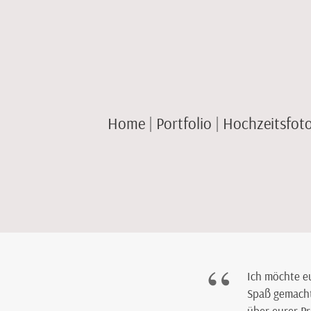
Home
Portfolio
Hochzeitsfotos
“
Ich möchte e
Spaß gemacht 
über eurer Pr